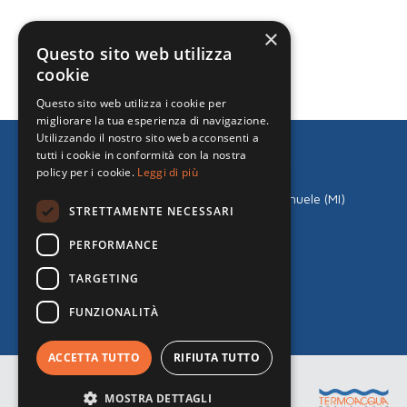
×
Questo sito web utilizza
cookie
Questo sito web utilizza i cookie per
migliorare la tua esperienza di navigazione.
Utilizzando il nostro sito web acconsenti a
tutti i cookie in conformità con la nostra
Termoacqua Tecnologie S.r.l.
policy per i cookie.
Leggi di più
Via Monte Grappa, 4/6
20090 Fizzonasco di Pieve Emanuele (MI)
STRETTAMENTE NECESSARI
Tel:
+39 02.90422129
Mail:
milano@termoacqua.com
PERFORMANCE
P.IVA 12966650157
TARGETING
Cookies e Privacy Policy
FUNZIONALITÀ
Informativa Clienti - Fornitori
ACCETTA TUTTO
RIFIUTA TUTTO
MOSTRA DETTAGLI