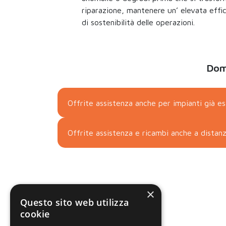
riparazione, mantenere un’ elevata effic
di sostenibilità delle operazioni.
Doma
Offrite assistenza anche per impianti già esi
Offrite assistenza e ricambi anche a distanza
×
CONTATTACI
Questo sito web utilizza
cookie