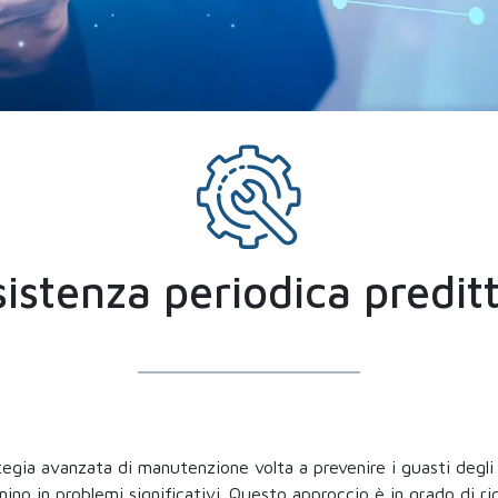
istenza periodica predit
gia avanzata di manutenzione volta a prevenire i guasti degli 
no in problemi significativi. Questo approccio è in grado di ridu