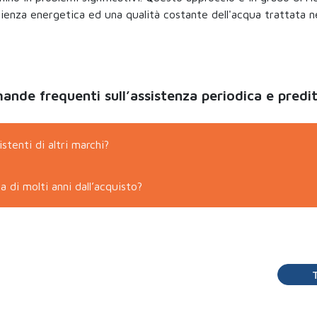
ienza energetica ed una qualità costante dell'acqua trattata n
nde frequenti sull’assistenza periodica e predi
stenti di altri marchi?
 di molti anni dall’acquisto?