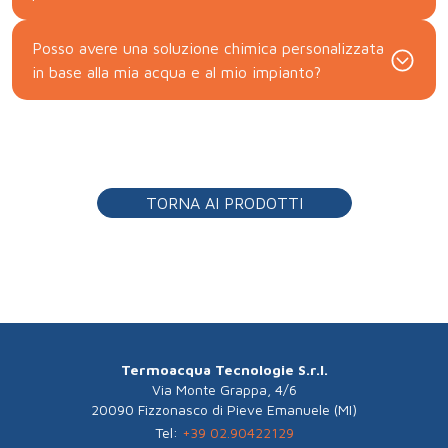
Posso avere una soluzione chimica personalizzata
in base alla mia acqua e al mio impianto?
TORNA AI PRODOTTI
Termoacqua Tecnologie S.r.l.
Via Monte Grappa, 4/6
20090 Fizzonasco di Pieve Emanuele (MI)
Tel:
+39 02.90422129