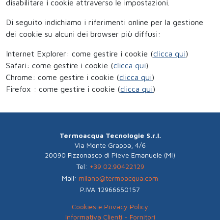
disabilitare i cookie attraverso le impostazioni.
Di seguito indichiamo i riferimenti online per la gestione
dei cookie su alcuni dei browser più diffusi:
Internet Explorer: come gestire i cookie (
clicca qui
)
Safari: come gestire i cookie (
clicca qui
)
Chrome: come gestire i cookie (
clicca qui
)
Firefox : come gestire i cookie (
clicca qui
)
Termoacqua Tecnologie S.r.l.
Via Monte Grappa, 4/6
20090 Fizzonasco di Pieve Emanuele (MI)
Tel:
+39 02.90422129
Mail:
milano@termoacqua.com
P.IVA 12966650157
Cookies e Privacy Policy
Informativa Clienti - Fornitori