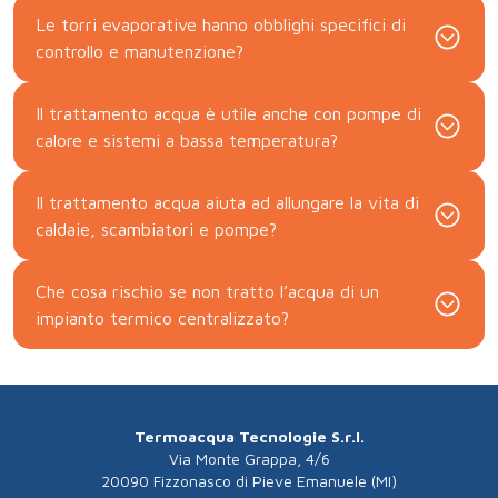
Le torri evaporative hanno obblighi specifici di
controllo e manutenzione?
Il trattamento acqua è utile anche con pompe di
calore e sistemi a bassa temperatura?
Il trattamento acqua aiuta ad allungare la vita di
caldaie, scambiatori e pompe?
Che cosa rischio se non tratto l’acqua di un
impianto termico centralizzato?
Termoacqua Tecnologie S.r.l.
Via Monte Grappa, 4/6
20090 Fizzonasco di Pieve Emanuele (MI)