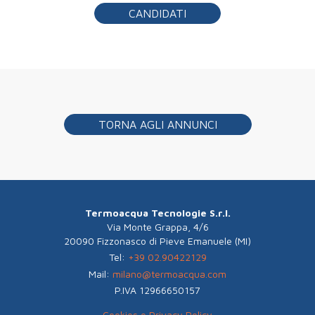
CANDIDATI
TORNA AGLI ANNUNCI
Termoacqua Tecnologie S.r.l.
Via Monte Grappa, 4/6
20090 Fizzonasco di Pieve Emanuele (MI)
Tel:
+39 02.90422129
Mail:
milano@termoacqua.com
P.IVA 12966650157
Cookies e Privacy Policy