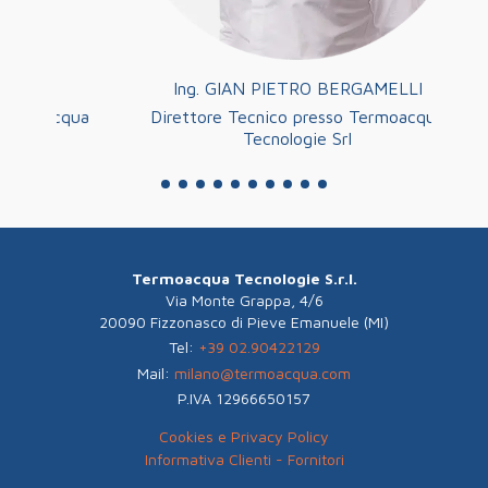
Ing. GIAN PIETRO BERGAMELLI
acqua
Direttore Tecnico presso Termoacqua
Resp
Tecnologie Srl
Termoacqua Tecnologie S.r.l.
Via Monte Grappa, 4/6
20090 Fizzonasco di Pieve Emanuele (MI)
Tel:
+39 02.90422129
Mail:
milano@termoacqua.com
P.IVA 12966650157
Cookies e Privacy Policy
Informativa Clienti - Fornitori