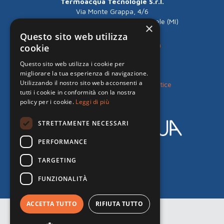
Termoacqua Tecnologie S.r.l.
Via Monte Grappa, 4/6
20090 Fizzonasco di Pieve Emanuele (MI)
×
Phone
: +39 02.90422129
Questo sito web utilizza
Mail:
milano@termoacqua.com
cookie
增值税号 12966650157
Questo sito web utilizza i cookie per
migliorare la tua esperienza di navigazione.
Cookies e Privacy Policy
Utilizzando il nostro sito web acconsenti a
Customer and supplier privacy notice
tutti i cookie in conformità con la nostra
policy per i cookie.
Leggi di più
STRETTAMENTE NECESSARI
PERFORMANCE
关注我们:
TARGETING
FUNZIONALITÀ
ACCETTA TUTTO
RIFIUTA TUTTO